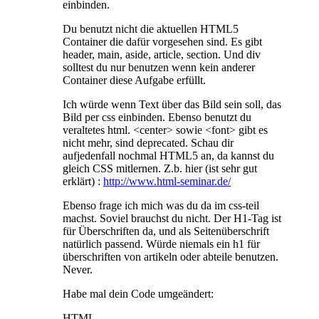
einbinden.
Du benutzt nicht die aktuellen HTML5
Container die dafür vorgesehen sind. Es gibt
header, main, aside, article, section. Und div
solltest du nur benutzen wenn kein anderer
Container diese Aufgabe erfüllt.
Ich würde wenn Text über das Bild sein soll, das
Bild per css einbinden. Ebenso benutzt du
veraltetes html. <center> sowie <font> gibt es
nicht mehr, sind deprecated. Schau dir
aufjedenfall nochmal HTML5 an, da kannst du
gleich CSS mitlernen. Z.b. hier (ist sehr gut
erklärt) :
http://www.html-seminar.de/
Ebenso frage ich mich was du da im css-teil
machst. Soviel brauchst du nicht. Der H1-Tag ist
für Überschriften da, und als Seitenüberschrift
natürlich passend. Würde niemals ein h1 für
überschriften von artikeln oder abteile benutzen.
Never.
Habe mal dein Code umgeändert:
HTML