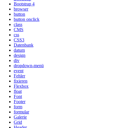
Bootstrap 4
browser
button
button onclick
class
CMS
css
CSS3
Datenbank
datum
design
div
dropdown-menü
event
Fehler
fixieren
Flexbox
float
Font
Footer
form
formular
Galerie
Grid
Header