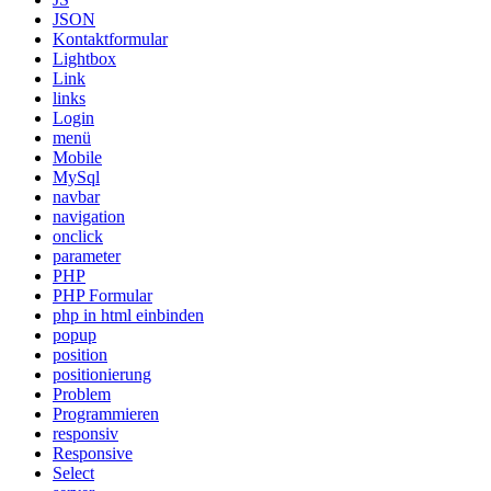
JSON
Kontaktformular
Lightbox
Link
links
Login
menü
Mobile
MySql
navbar
navigation
onclick
parameter
PHP
PHP Formular
php in html einbinden
popup
position
positionierung
Problem
Programmieren
responsiv
Responsive
Select