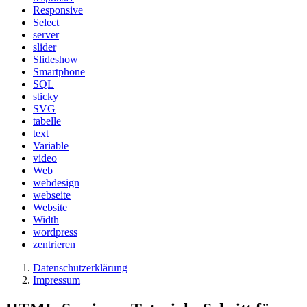
Responsive
Select
server
slider
Slideshow
Smartphone
SQL
sticky
SVG
tabelle
text
Variable
video
Web
webdesign
webseite
Website
Width
wordpress
zentrieren
Datenschutzerklärung
Impressum