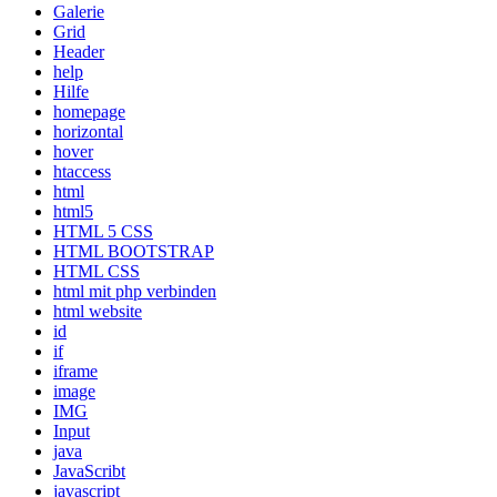
Galerie
Grid
Header
help
Hilfe
homepage
horizontal
hover
htaccess
html
html5
HTML 5 CSS
HTML BOOTSTRAP
HTML CSS
html mit php verbinden
html website
id
if
iframe
image
IMG
Input
java
JavaScribt
javascript