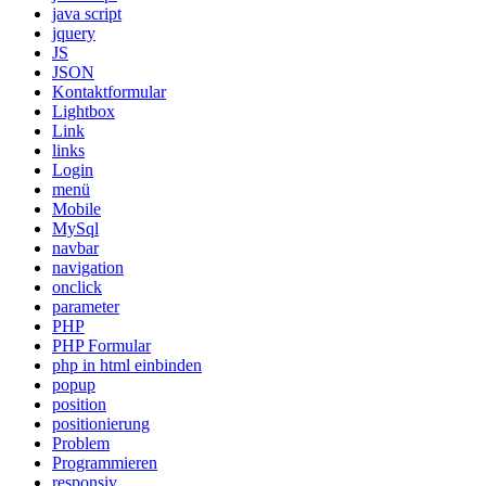
java script
jquery
JS
JSON
Kontaktformular
Lightbox
Link
links
Login
menü
Mobile
MySql
navbar
navigation
onclick
parameter
PHP
PHP Formular
php in html einbinden
popup
position
positionierung
Problem
Programmieren
responsiv