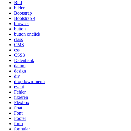
Bild
bilder
Bootstrap
Bootstrap 4
browser
button
button onclick
class
CMS
css
CSS3
Datenbank
datum
design
div
dropdown-menü
event
Fehler
fixieren
Flexbox
float
Font
Footer
form
formular