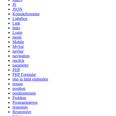
JS
JSON
Kontaktformular
Lightbox
Link
links
Login
menü
Mobile
MySql
navbar
navigation
onclick
parameter
PHP
PHP Formular
php in html einbinden
popup
position
positionierung
Problem
Programmieren
responsiv
Responsive