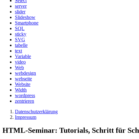
Select
server
slider
Slideshow
Smartphone
SQL
sticky
SVG
tabelle
text
Variable
video
Web
webdesign
webseite
Website
Width
wordpress
zentrieren
Datenschutzerklärung
Impressum
HTML-Seminar: Tutorials, Schritt für Schr