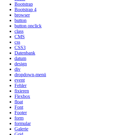
Bootstrap
Bootstrap 4
browser
button
button onclick
class
CMS
css
CSS3
Datenbank
datum
design
div
dropdown-menü
event
Fehler
fixieren
Flexbox
float
Font
Footer
form
formular
Galerie
Grid