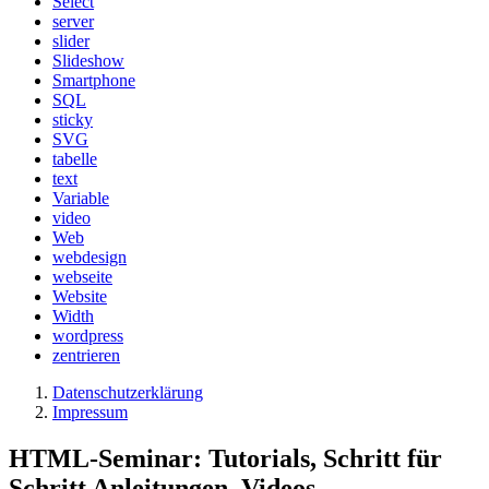
Select
server
slider
Slideshow
Smartphone
SQL
sticky
SVG
tabelle
text
Variable
video
Web
webdesign
webseite
Website
Width
wordpress
zentrieren
Datenschutzerklärung
Impressum
HTML-Seminar: Tutorials, Schritt für
Schritt Anleitungen, Videos