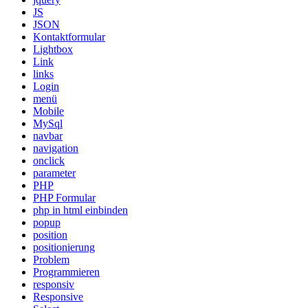
JS
JSON
Kontaktformular
Lightbox
Link
links
Login
menü
Mobile
MySql
navbar
navigation
onclick
parameter
PHP
PHP Formular
php in html einbinden
popup
position
positionierung
Problem
Programmieren
responsiv
Responsive