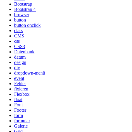
Bootstrap
Bootstrap 4
browser
button
button onclick
class
CMS
css
CSS3
Datenbank
datum
design
div
dropdown-menü
event
Fehler
fixieren
Flexbox
float
Font
Footer
form
formular
Galerie
Grid