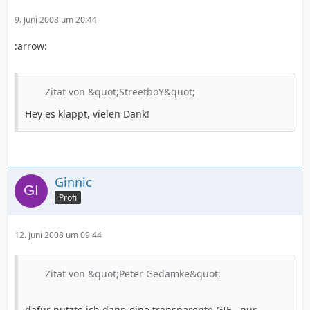
9. Juni 2008 um 20:44
:arrow:
Zitat von &quot;StreetboY&quot;
Hey es klappt, vielen Dank!
Ginnic
Profi
12. Juni 2008 um 09:44
Zitat von &quot;Peter Gedamke&quot;
dafür nutzte ich dann eine transparente GIF - nur