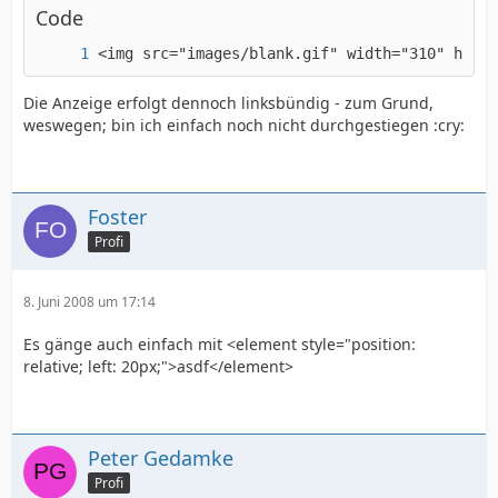
Code
<img src="images/blank.gif" width="310" heigh
Die Anzeige erfolgt dennoch linksbündig - zum Grund,
weswegen; bin ich einfach noch nicht durchgestiegen :cry:
Foster
Profi
8. Juni 2008 um 17:14
Es gänge auch einfach mit <element style="position:
relative; left: 20px;">asdf</element>
Peter Gedamke
Profi