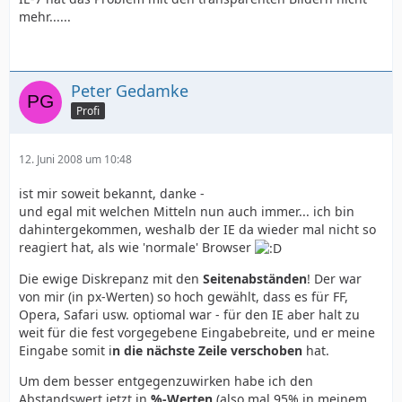
mehr......
Peter Gedamke
Profi
12. Juni 2008 um 10:48
ist mir soweit bekannt, danke -
und egal mit welchen Mitteln nun auch immer... ich bin
dahintergekommen, weshalb der IE da wieder mal nicht so
reagiert hat, als wie 'normale' Browser
Die ewige Diskrepanz mit den
Seitenabständen
! Der war
von mir (in px-Werten) so hoch gewählt, dass es für FF,
Opera, Safari usw. optiomal war - für den IE aber halt zu
weit für die fest vorgegebene Eingabebreite, und er meine
Eingabe somit i
n die nächste Zeile verschoben
hat.
Um dem besser entgegenzuwirken habe ich den
Abstandswert jetzt in
%-Werten
(also mal 95% in meinem