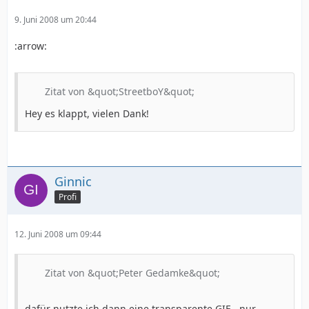
9. Juni 2008 um 20:44
:arrow:
Zitat von &quot;StreetboY&quot;
Hey es klappt, vielen Dank!
Ginnic
Profi
12. Juni 2008 um 09:44
Zitat von &quot;Peter Gedamke&quot;
dafür nutzte ich dann eine transparente GIF - nur