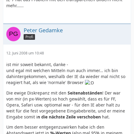
mehr......
Peter Gedamke
Profi
12. Juni 2008 um 10:48
ist mir soweit bekannt, danke -
und egal mit welchen Mitteln nun auch immer... ich bin
dahintergekommen, weshalb der IE da wieder mal nicht so
reagiert hat, als wie 'normale' Browser
Die ewige Diskrepanz mit den
Seitenabständen
! Der war
von mir (in px-Werten) so hoch gewählt, dass es für FF,
Opera, Safari usw. optiomal war - für den IE aber halt zu
weit für die fest vorgegebene Eingabebreite, und er meine
Eingabe somit i
n die nächste Zeile verschoben
hat.
Um dem besser entgegenzuwirken habe ich den
Abstandswert jetzt in
%-Werten
(also mal 95% in meinem