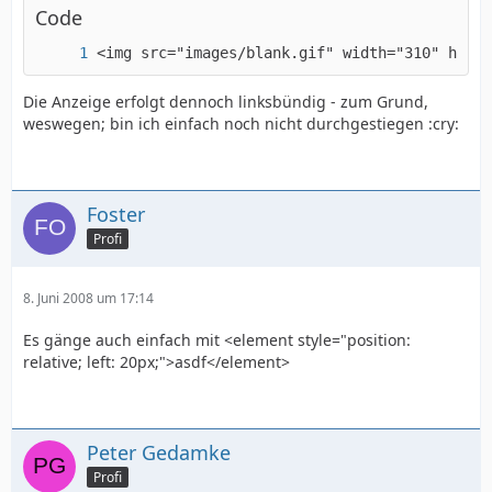
Code
<img src="images/blank.gif" width="310" heigh
Die Anzeige erfolgt dennoch linksbündig - zum Grund,
weswegen; bin ich einfach noch nicht durchgestiegen :cry:
Foster
Profi
8. Juni 2008 um 17:14
Es gänge auch einfach mit <element style="position:
relative; left: 20px;">asdf</element>
Peter Gedamke
Profi