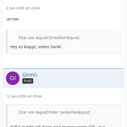
9. Juni 2008 um 20:44
:arrow:
Zitat von &quot;StreetboY&quot;
Hey es klappt, vielen Dank!
Ginnic
Profi
12. Juni 2008 um 09:44
Zitat von &quot;Peter Gedamke&quot;
dafür nutzte ich dann eine transparente GIF - nur