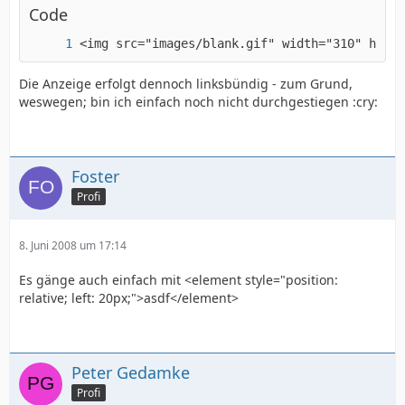
Code
<img src="images/blank.gif" width="310" heigh
Die Anzeige erfolgt dennoch linksbündig - zum Grund,
weswegen; bin ich einfach noch nicht durchgestiegen :cry:
Foster
Profi
8. Juni 2008 um 17:14
Es gänge auch einfach mit <element style="position:
relative; left: 20px;">asdf</element>
Peter Gedamke
Profi