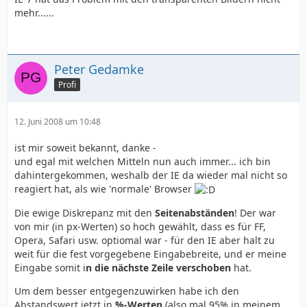
mehr......
Peter Gedamke
Profi
12. Juni 2008 um 10:48
ist mir soweit bekannt, danke -
und egal mit welchen Mitteln nun auch immer... ich bin
dahintergekommen, weshalb der IE da wieder mal nicht so
reagiert hat, als wie 'normale' Browser
Die ewige Diskrepanz mit den
Seitenabständen
! Der war
von mir (in px-Werten) so hoch gewählt, dass es für FF,
Opera, Safari usw. optiomal war - für den IE aber halt zu
weit für die fest vorgegebene Eingabebreite, und er meine
Eingabe somit i
n die nächste Zeile verschoben
hat.
Um dem besser entgegenzuwirken habe ich den
Abstandswert jetzt in
%-Werten
(also mal 95% in meinem