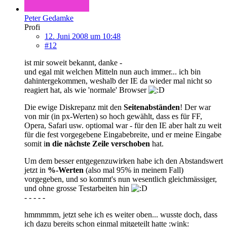
Peter Gedamke
Profi
12. Juni 2008 um 10:48
#12
ist mir soweit bekannt, danke -
und egal mit welchen Mitteln nun auch immer... ich bin
dahintergekommen, weshalb der IE da wieder mal nicht so
reagiert hat, als wie 'normale' Browser
Die ewige Diskrepanz mit den
Seitenabständen
! Der war
von mir (in px-Werten) so hoch gewählt, dass es für FF,
Opera, Safari usw. optiomal war - für den IE aber halt zu weit
für die fest vorgegebene Eingabebreite, und er meine Eingabe
somit i
n die nächste Zeile verschoben
hat.
Um dem besser entgegenzuwirken habe ich den Abstandswert
jetzt in
%-Werten
(also mal 95% in meinem Fall)
vorgegeben, und so kommt's nun wesentlich gleichmässiger,
und ohne grosse Testarbeiten hin
- - - - -
hmmmmm, jetzt sehe ich es weiter oben... wusste doch, dass
ich dazu bereits schon einmal mitgeteilt hatte :wink: