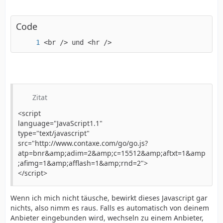
Code
<br /> und <hr />
Zitat
<script
language="JavaScript1.1"
type="text/javascript"
src="http://www.contaxe.com/go/go.js?
atp=bnr&amp;adim=2&amp;c=15512&amp;aftxt=1&amp
;afimg=1&amp;afflash=1&amp;rnd=2">
</script>
Wenn ich mich nicht täusche, bewirkt dieses Javascript gar
nichts, also nimm es raus. Falls es automatisch von deinem
Anbieter eingebunden wird, wechseln zu einem Anbieter,