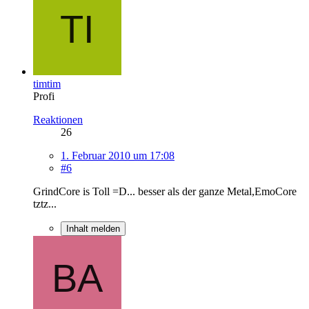
timtim
Profi
Reaktionen
26
1. Februar 2010 um 17:08
#6
GrindCore is Toll =D... besser als der ganze Metal,EmoCore
tztz...
Inhalt melden