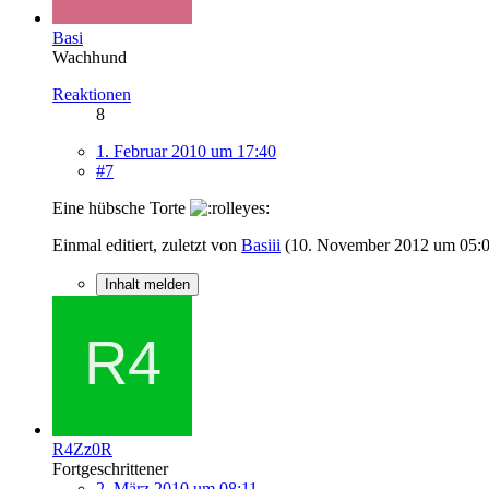
Basi
Wachhund
Reaktionen
8
1. Februar 2010 um 17:40
#7
Eine hübsche Torte
Einmal editiert, zuletzt von
Basiii
(
10. November 2012 um 05:
Inhalt melden
R4Zz0R
Fortgeschrittener
2. März 2010 um 08:11