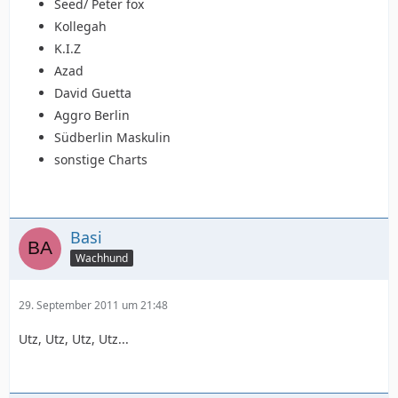
Seed/ Peter fox
Kollegah
K.I.Z
Azad
David Guetta
Aggro Berlin
Südberlin Maskulin
sonstige Charts
Basi
Wachhund
29. September 2011 um 21:48
Utz, Utz, Utz, Utz...