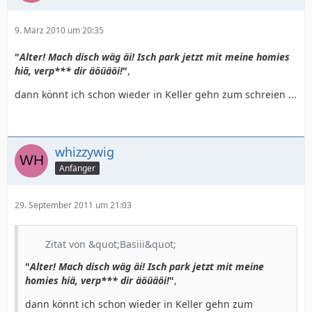
9. März 2010 um 20:35
"
Alter! Mach disch wäg äi! Isch park jetzt mit meine homies
hiä, verp*** dir äöüäöi!
"
,
dann könnt ich schon wieder in Keller gehn zum schreien ...
whizzywig
Anfänger
29. September 2011 um 21:03
Zitat von &quot;Basiii&quot;
"
Alter! Mach disch wäg äi! Isch park jetzt mit meine
homies hiä, verp*** dir äöüäöi!
"
,
dann könnt ich schon wieder in Keller gehn zum