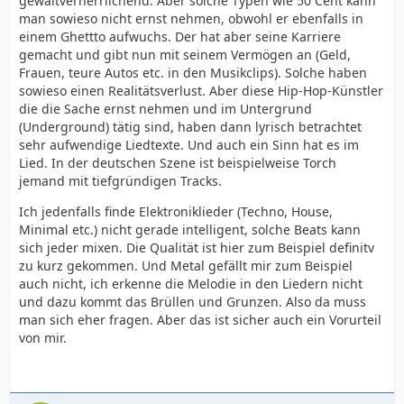
gewaltverherrlichend. Aber solche Typen wie 50 Cent kann
man sowieso nicht ernst nehmen, obwohl er ebenfalls in
einem Ghettto aufwuchs. Der hat aber seine Karriere
gemacht und gibt nun mit seinem Vermögen an (Geld,
Frauen, teure Autos etc. in den Musikclips). Solche haben
sowieso einen Realitätsverlust. Aber diese Hip-Hop-Künstler
die die Sache ernst nehmen und im Untergrund
(Underground) tätig sind, haben dann lyrisch betrachtet
sehr aufwendige Liedtexte. Und auch ein Sinn hat es im
Lied. In der deutschen Szene ist beispielweise Torch
jemand mit tiefgründigen Tracks.
Ich jedenfalls finde Elektroniklieder (Techno, House,
Minimal etc.) nicht gerade intelligent, solche Beats kann
sich jeder mixen. Die Qualität ist hier zum Beispiel definitv
zu kurz gekommen. Und Metal gefällt mir zum Beispiel
auch nicht, ich erkenne die Melodie in den Liedern nicht
und dazu kommt das Brüllen und Grunzen. Also da muss
man sich eher fragen. Aber das ist sicher auch ein Vorurteil
von mir.