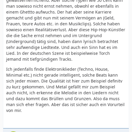
gewaltverherrlichend. Aber solche Typen wie 50 Cent kann
man sowieso nicht ernst nehmen, obwohl er ebenfalls in
einem Ghettto aufwuchs. Der hat aber seine Karriere
gemacht und gibt nun mit seinem Vermögen an (Geld,
Frauen, teure Autos etc. in den Musikclips). Solche haben
sowieso einen Realitätsverlust. Aber diese Hip-Hop-Künstler
die die Sache ernst nehmen und im Untergrund
(Underground) tätig sind, haben dann lyrisch betrachtet
sehr aufwendige Liedtexte. Und auch ein Sinn hat es im
Lied. In der deutschen Szene ist beispielweise Torch
jemand mit tiefgründigen Tracks.
Ich jedenfalls finde Elektroniklieder (Techno, House,
Minimal etc.) nicht gerade intelligent, solche Beats kann
sich jeder mixen. Die Qualität ist hier zum Beispiel definitv
zu kurz gekommen. Und Metal gefällt mir zum Beispiel
auch nicht, ich erkenne die Melodie in den Liedern nicht
und dazu kommt das Brüllen und Grunzen. Also da muss
man sich eher fragen. Aber das ist sicher auch ein Vorurteil
von mir.