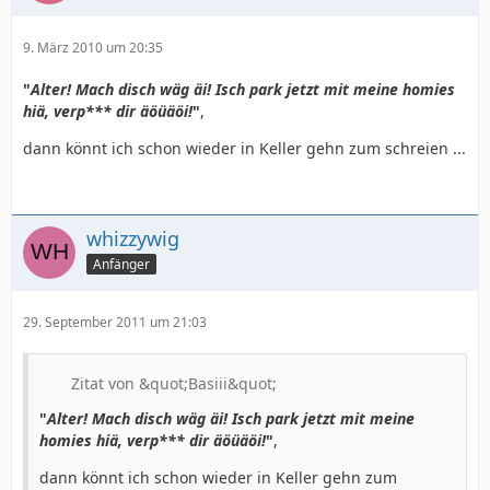
9. März 2010 um 20:35
"
Alter! Mach disch wäg äi! Isch park jetzt mit meine homies
hiä, verp*** dir äöüäöi!
"
,
dann könnt ich schon wieder in Keller gehn zum schreien ...
whizzywig
Anfänger
29. September 2011 um 21:03
Zitat von &quot;Basiii&quot;
"
Alter! Mach disch wäg äi! Isch park jetzt mit meine
homies hiä, verp*** dir äöüäöi!
"
,
dann könnt ich schon wieder in Keller gehn zum