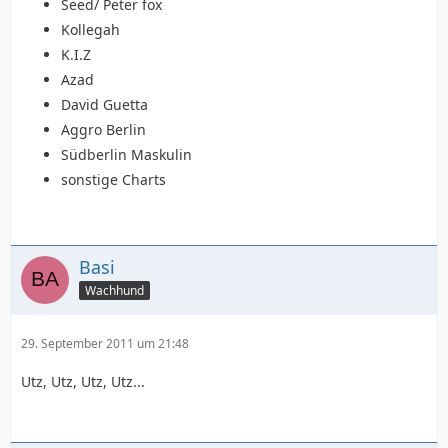
Seed/ Peter fox
Kollegah
K.I.Z
Azad
David Guetta
Aggro Berlin
Südberlin Maskulin
sonstige Charts
Basi
Wachhund
29. September 2011 um 21:48
Utz, Utz, Utz, Utz...