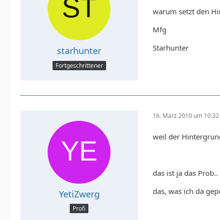
warum setzt den Hin
Mfg
Starhunter
starhunter
Fortgeschrittener
16. März 2010 um 10:32
weil der Hintergrund
das ist ja das Prob
das, was ich da gep
YetiZwerg
Profi