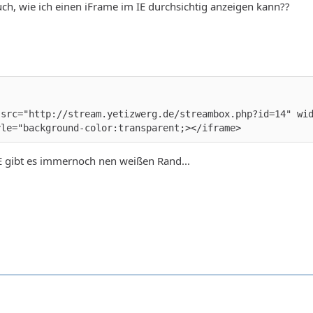
h, wie ich einen iFrame im IE durchsichtig anzeigen kann??
 src="http://stream.yetizwerg.de/streambox.php?id=14" wi
yle="background-color:transparent;></iframe>
E gibt es immernoch nen weißen Rand...