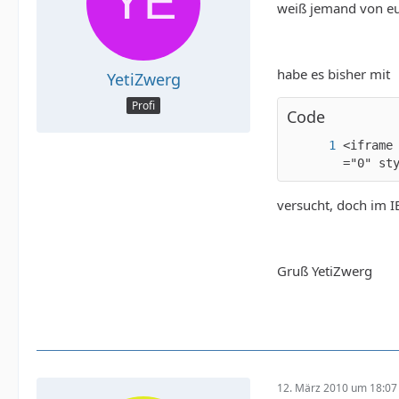
weiß jemand von euc
habe es bisher mit
YetiZwerg
Profi
Code
<iframe
="0" st
versucht, doch im I
Gruß YetiZwerg
12. März 2010 um 18:07