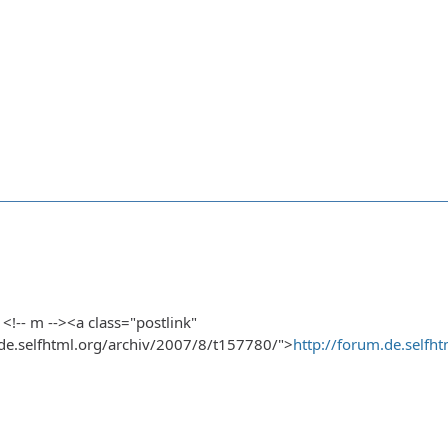
 <!-- m --><a class="postlink"
.de.selfhtml.org/archiv/2007/8/t157780/">
http://forum.de.selfh