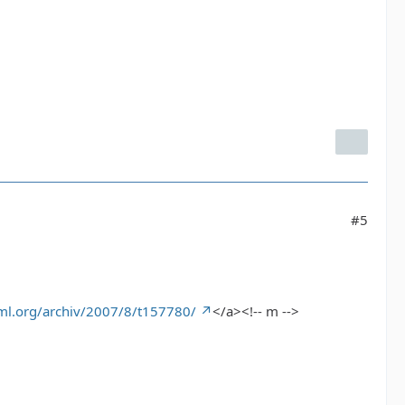
#5
tml.org/archiv/2007/8/t157780/
</a><!-- m -->