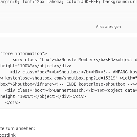
Alles anzeigen
hing { width:1000px; margin:0 auto;  background:url(../i
      <div class="box"><b>Neuste Member:</b><HR><object 
     <div class="box"><b>Shoutbox:</b><HR><!-- ANFANG ko
ww.kostenlose-shoutbox.com/shoutbox.php?id=15319" width=
   <div class="box"><b>Bannertausch:</b><HR><object data
   </div>
eite zum ansehen:
postlink"