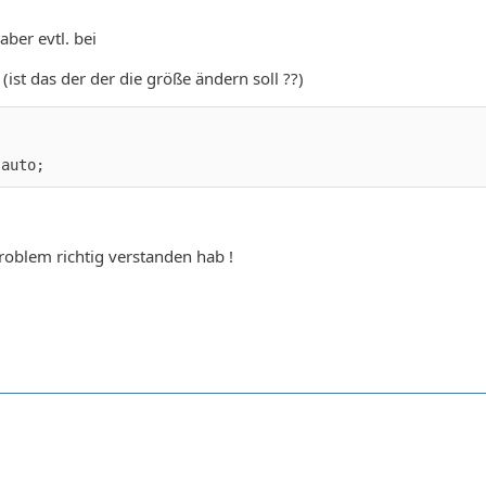
aber evtl. bei
ist das der der die größe ändern soll ??)
         li { list-style:none; background:url(../images/b
 auto;
Problem richtig verstanden hab !
         .box { background:url(../images/extras_bg2.jpg);