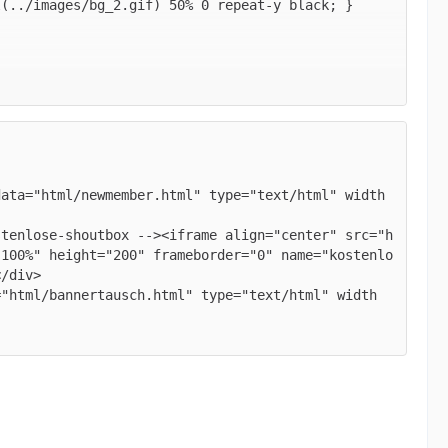
mages/background_2.jpg); border:1px solid black; b
data="html/newmember.html" type="text/html" width
stenlose-shoutbox --><iframe align="center" src="h
"100%" height="200" frameborder="0" name="kostenlo
="html/bannertausch.html" type="text/html" width