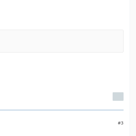
ullet2.gif) 0 5px no-repeat;  padding-left:30px; 
 border:1px solid #98ffff; margin:10px 0 15px 0; 
#3