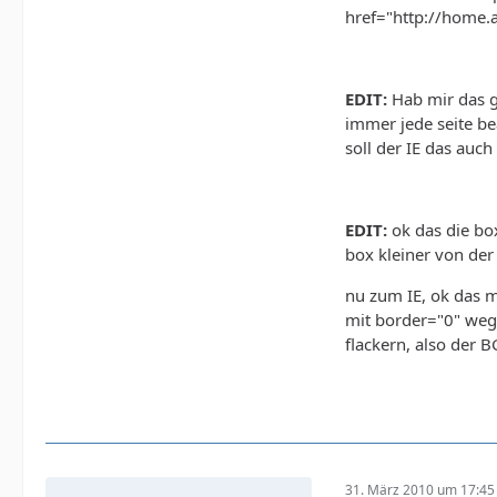
href="http://home.
       
       
EDIT:
Hab mir das g
immer jede seite be
soll der IE das auc
EDIT:
ok das die box
box kleiner von der
nu zum IE, ok das m
mit border="0" weg
flackern, also der
       
       
31. März 2010 um 17:45