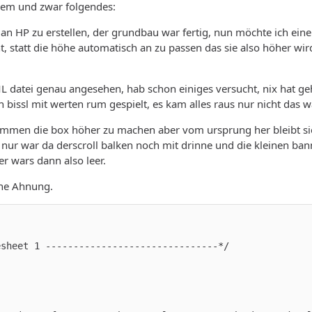
blem und zwar folgendes:
Clan HP zu erstellen, der grundbau war fertig, nun möchte ich ei
t, statt die höhe automatisch an zu passen das sie also höher wird
L datei genau angesehen, hab schon einiges versucht, nix hat g
bissl mit werten rum gespielt, es kam alles raus nur nicht das wa
men die box höher zu machen aber vom ursprung her bleibt sie in
ur war da derscroll balken noch mit drinne und die kleinen banne
er wars dann also leer.
ine Ahnung.