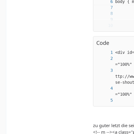
#everyt
Code
       
       
ttp://w
       
       
zu guter letzt die s
<!-- m --><a class="