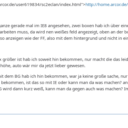
arcor.de/user619834/sc2eclan/index.html">
http://home.arcor.de
         #navigation a { background:url(../images/button
                                         font-size:13px;
anze gerade mal im IE8 angesehen, zwei boxen hab ich über eine a
arbeiten muss, da wird nen weißes feld angezeigt, oben an der box 
h so anzeigen wie der FF, also mit dem hintergrund und nicht in 
 größer ist hab ich soweit hin bekommen, nur macht die das leid
 höhe, auto wär mir da jetzt lieber gewesen.
it dem BG hab ich hin bekommen, war ja keine große sache, nur 
 bekommen, ist das so mit IE oder kann man da was machen? ande
 BG wird dann kurz weiß, kann man da gegen auch was machen? Im
         .post { background: url(../images/blue_overlay.
         .post h1 { background:url(../images/title_2.gif