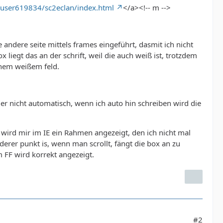
/user619834/sc2eclan/index.html
</a><!-- m -->
s2.gif) no-repeat; width:170px; height:25px; displ
 color:white; text-decoration:none; line-height:25
ndere seite mittels frames eingeführt, dasmit ich nicht
liegt das an der schrift, weil die auch weiß ist, trotzdem
einem weißem feld.
er nicht automatisch, wenn ich auto hin schreiben wird die
wird mir im IE ein Rahmen angezeigt, den ich nicht mal
rer punkt is, wenn man scrollt, fängt die box an zu
 FF wird korrekt angezeigt.
jpg); border:1px solid #98ffff; margin-bottom:35p
) repeat-x #98ffff; padding:2px 10px; margin:0; fo
#2