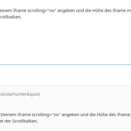
einem iframe scrolling="no" angeben und die Höhe des iframe mu
rollbalken.
 .copyright { font-size:10px;}
uot;starhunter&quot;
 Deinem iframe scrolling="no" angeben und die Höhe des iframe 
t der Scrollbalken.