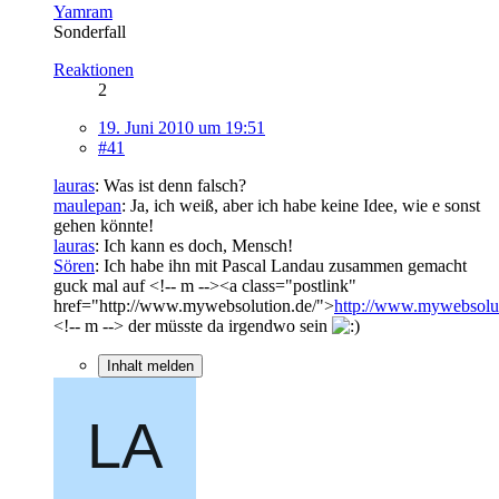
Yamram
Sonderfall
Reaktionen
2
19. Juni 2010 um 19:51
#41
lauras
: Was ist denn falsch?
maulepan
: Ja, ich weiß, aber ich habe keine Idee, wie e sonst
gehen könnte!
lauras
: Ich kann es doch, Mensch!
Sören
: Ich habe ihn mit Pascal Landau zusammen gemacht
guck mal auf <!-- m --><a class="postlink"
href="http://www.mywebsolution.de/">
http://www.mywebsolut
<!-- m --> der müsste da irgendwo sein
Inhalt melden