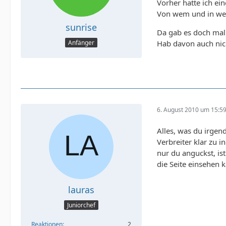
Vorher hatte ich ei
Von wem und in wel
sunrise
Da gab es doch mal 
Anfänger
Hab davon auch nic
6. August 2010 um 15:5
Alles, was du irgen
Verbreiter klar zu i
nur du anguckst, is
die Seite einsehen k
lauras
Juniorchef
Reaktionen
2