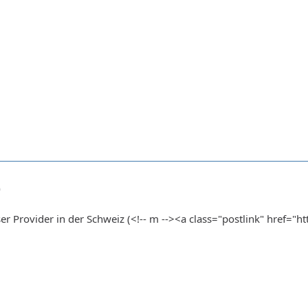
0
ser Provider in der Schweiz (<!-- m --><a class="postlink" href="ht