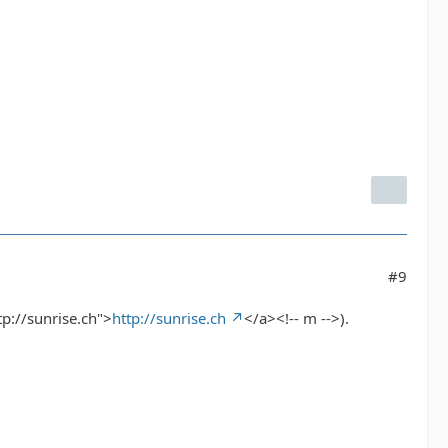
#9
tp://sunrise.ch">
http://sunrise.ch
</a><!-- m -->).