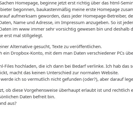
 Sachen Homepage, beginne jetzt erst richtig über das html-Semin
nbieter begonnen, baukastenmäßig meine erste Homepage zusam
darauf aufmerksam geworden, dass jeder Homepage-Betreiber, der 
 Daten, Name und Adresse, im Impressum anzugeben. So ist jeden
 Daten im www immer sehr vorsichtig gewesen bin und deshalb daz
erst mal stillgelegt.
einer Alternative gesucht, Texte zu veröffentlichen.
 ein Dropbox-Konto, mit dem man Daten verschiedener PCs über
l-Files hochladen, die ich dann bei Bedarf verlinke. Ich hab das s
lickt, macht das keinen Unterschied zur normalen Website.
erde ich so vermutlich nicht gefunden (oder?), aber darauf lege
tzt, ob diese Vorgehensweise überhaupt erlaubt ist und rechtlich 
önlichen Daten befreit bin.
and aus?