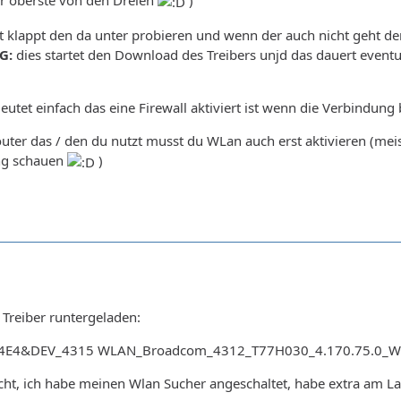
er oberste von den Dreien
)
 klappt den da unter probieren und wenn der auch nicht geht den 
G:
dies startet den Download des Treibers unjd das dauert eventu
utet einfach das eine Firewall aktiviert ist wenn die Verbindung 
ter das / den du nutzt musst du WLan auch erst aktivieren (meist 
ng schauen
)
 Treiber runtergeladen:
14E4&DEV_4315 WLAN_Broadcom_4312_T77H030_4.170.75.0_
cht, ich habe meinen Wlan Sucher angeschaltet, habe extra am Lapto