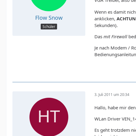
VGA Treiber, also d
Wenn es damit nicht
Flow Snow
anklicken,
ACHTUN
Sekunden).
Schüler
Das
mit Firewall
bede
Je nach Modem / Rou
Bedienungsanleitu
3. Juli 2011 um 20:34
Hallo, habe mir den
WLan Driver VEN_
Es geht trotzdem ni