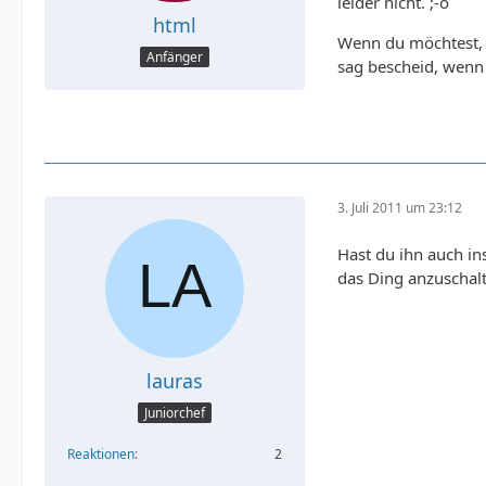
leider nicht. ;-o
html
Wenn du möchtest, 
Anfänger
sag bescheid, wenn
3. Juli 2011 um 23:12
Hast du ihn auch in
das Ding anzuschal
lauras
Juniorchef
Reaktionen
2