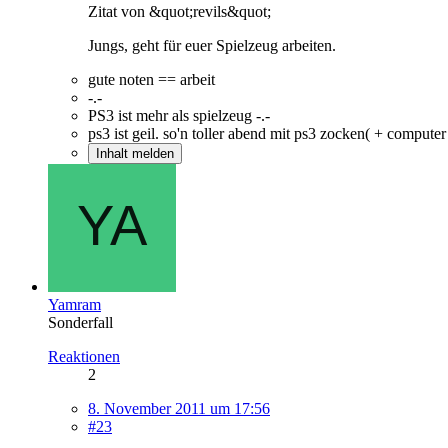
Zitat von &quot;revils&quot;
Jungs, geht für euer Spielzeug arbeiten.
gute noten == arbeit
-.-
PS3 ist mehr als spielzeug -.-
ps3 ist geil. so'n toller abend mit ps3 zocken( + computer
Inhalt melden
Yamram
Sonderfall
Reaktionen
2
8. November 2011 um 17:56
#23