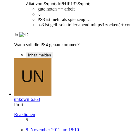
Zitat von &quot;drPHIP132&quot;
gute noten == arbeit
-.-
PS3 ist mehr als spielzeug -.-
ps3 ist geil. so'n toller abend mit ps3 zocken( + c
Jo
Wann soll die PS4 genau kommen?
Inhalt melden
unkown-6363
Profi
Reaktionen
5
8. November 2011 um 18:10