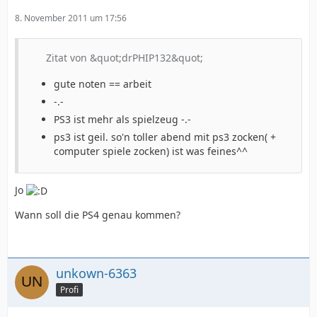
8. November 2011 um 17:56
Zitat von &quot;drPHIP132&quot;
gute noten == arbeit
-.-
PS3 ist mehr als spielzeug -.-
ps3 ist geil. so'n toller abend mit ps3 zocken( +
computer spiele zocken) ist was feines^^
Jo
Wann soll die PS4 genau kommen?
unkown-6363
Profi