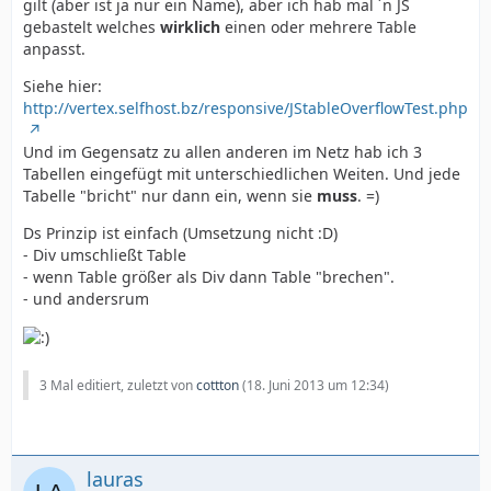
gilt (aber ist ja nur ein Name), aber ich hab mal ´n JS
gebastelt welches
wirklich
einen oder mehrere Table
anpasst.
Siehe hier:
http://vertex.selfhost.bz/responsive/JStableOverflowTest.php
Und im Gegensatz zu allen anderen im Netz hab ich 3
Tabellen eingefügt mit unterschiedlichen Weiten. Und jede
Tabelle "bricht" nur dann ein, wenn sie
muss
. =)
Ds Prinzip ist einfach (Umsetzung nicht :D)
- Div umschließt Table
- wenn Table größer als Div dann Table "brechen".
- und andersrum
3 Mal editiert, zuletzt von
cottton
(
18. Juni 2013 um 12:34
)
lauras