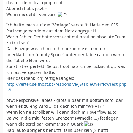
das mit dem float ging nicht.
Aber ich habs jetzt =)
Wenn nix geht - von vorn
Ich hatte mich auf die "Vorlage" versteift. Hatte den CSS
Part von jemandem aus dem Netz abgeguckt.
War n Fehler. Der hatte versucht mit position:absolute "rum
zu tricksen".
Das Einzige was ich nicht hinbekomme ist ein mir
unerklärlicher "empty Space" unter der table caption wenn
die Tabelle klein wird.
Sonst ist es perfekt. Selbst tfoot hab ich berücksichtigt, was
ich fast vergessen hätte.
Hier das (denk ich) fertige Dinges:
http://vertex.selfhost.bz/responsive/JStableOverflowTest.php
btw: Responsive Tables - gibts n paar mit bottom scrollbar
wenn es zu eng wird ... da dach ich mir "WHAT?!"
Wenn ich ne scrollbar will dann doch mir overflow:auto
Da wolln die mit "festen Grenzen" (@media ...) festlegen,
wann die scrollbar kommt? so n Quark
Hab :auto übrigens benutzt, falls User kein JS nutzt.