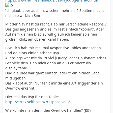
https://www.html-seminar.de/css-layout-generator.htm
Ich glaub aber auch inzwischen mehr als 2 Spalten macht
nicht so wirklich Sinn.
Mit der Nav hast du recht. Hab mir verschiedene Responsiv
Designs angesehen und es im Test einfach "kopiert". Aber
Auf nem kleinen Display will glaub ich keiner so einen
großen Klotz am oberen Rand haben.
Btw - ich hab mir mal mal Responsive Tables angesehen
und da gibts einige schöne Bsp.
Allerdings war mit da "zuviel jQuery" oder un-dynamisches
Gespiele drin. Hab mich dann an divs erinnert: div
display:table
Und die Idee war ganz einfach jeder tr ein hidden Label
mitzugeben.
Das klappt auch. Nur fehlt mir da eine Art Trigger der ein
Overflow erkennt.
Hier mal das Bsp für nen Table:
http://vertex.selfhost.bz/responsive/
Wie könnte man denn den Overflow handlen? (JS?)