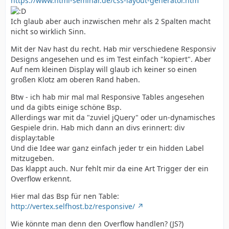
https://www.html-seminar.de/css-layout-generator.htm
Ich glaub aber auch inzwischen mehr als 2 Spalten macht
nicht so wirklich Sinn.
Mit der Nav hast du recht. Hab mir verschiedene Responsiv
Designs angesehen und es im Test einfach "kopiert". Aber
Auf nem kleinen Display will glaub ich keiner so einen
großen Klotz am oberen Rand haben.
Btw - ich hab mir mal mal Responsive Tables angesehen
und da gibts einige schöne Bsp.
Allerdings war mit da "zuviel jQuery" oder un-dynamisches
Gespiele drin. Hab mich dann an divs erinnert: div
display:table
Und die Idee war ganz einfach jeder tr ein hidden Label
mitzugeben.
Das klappt auch. Nur fehlt mir da eine Art Trigger der ein
Overflow erkennt.
Hier mal das Bsp für nen Table:
http://vertex.selfhost.bz/responsive/
Wie könnte man denn den Overflow handlen? (JS?)