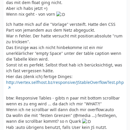
das mit dem float ging nicht.
Aber ich habs jetzt =)
Wenn nix geht - von vorn
Ich hatte mich auf die "Vorlage" versteift. Hatte den CSS
Part von jemandem aus dem Netz abgeguckt.
War n Fehler. Der hatte versucht mit position:absolute "rum
zu tricksen".
Das Einzige was ich nicht hinbekomme ist ein mir
unerklärlicher "empty Space" unter der table caption wenn
die Tabelle klein wird.
Sonst ist es perfekt. Selbst tfoot hab ich berücksichtigt, was
ich fast vergessen hätte.
Hier das (denk ich) fertige Dinges:
http://vertex.selfhost.bz/responsive/JStableOverflowTest.php
btw: Responsive Tables - gibts n paar mit bottom scrollbar
wenn es zu eng wird ... da dach ich mir "WHAT?!"
Wenn ich ne scrollbar will dann doch mir overflow:auto
Da wolln die mit "festen Grenzen" (@media ...) festlegen,
wann die scrollbar kommt? so n Quark
Hab :auto übrigens benutzt, falls User kein JS nutzt.