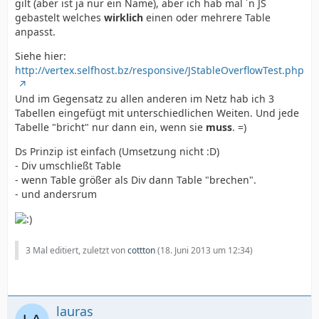
gilt (aber ist ja nur ein Name), aber ich hab mal ´n JS
gebastelt welches
wirklich
einen oder mehrere Table
anpasst.
Siehe hier:
http://vertex.selfhost.bz/responsive/JStableOverflowTest.php
Und im Gegensatz zu allen anderen im Netz hab ich 3
Tabellen eingefügt mit unterschiedlichen Weiten. Und jede
Tabelle "bricht" nur dann ein, wenn sie
muss
. =)
Ds Prinzip ist einfach (Umsetzung nicht :D)
- Div umschließt Table
- wenn Table größer als Div dann Table "brechen".
- und andersrum
3 Mal editiert, zuletzt von
cottton
(
18. Juni 2013 um 12:34
)
lauras