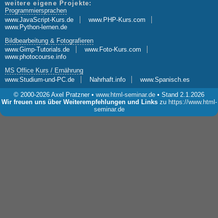
weitere eigene Projekte:
Programmiersprachen
www.JavaScript-Kurs.de
www.PHP-Kurs.com
www.Python-lernen.de
Bildbearbeitung & Fotografieren
www.Gimp-Tutorials.de
www.Foto-Kurs.com
www.photocourse.info
MS Office Kurs / Ernährung
www.Studium-und-PC.de
Nahrhaft.info
www.Spanisch.es
© 2000-2026 Axel Pratzner •
www.html-seminar.de
• Stand 2.1.2026
Wir freuen uns über Weiterempfehlungen und Links
zu
https://www.html-
seminar.de