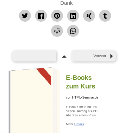
Dank
tweet
Facebook
pin
mitteilen
teilen
teilen
teilen
it
teilen
Vorwort
E-Books
zum Kurs
von HTML-Seminar.de
E-BOOKS KAUFEN
E-Books mit rund 930
Seiten Umfang als PDF.
Alle 3 zu einem Preis.
Mehr
Details