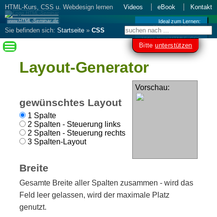
HTML-Kurs, CSS u. Webdesign lernen
Videos
eBook
Kontakt
www.HTML-Seminar.de
Ideal zum Lernen:
Kurs als Videos
Sie befinden sich:
Startseite
»
CSS
Video-Kurs HTML5, CSS
lernen
– Webdesign erstellen
»
CSS-
Bitte
unterstützen
Layout-Generator
Layout-Generator
Vorschau:
gewünschtes Layout
1 Spalte
2 Spalten - Steuerung links
2 Spalten - Steuerung rechts
3 Spalten-Layout
Breite
Gesamte Breite aller Spalten zusammen - wird das
Feld leer gelassen, wird der maximale Platz
genutzt.