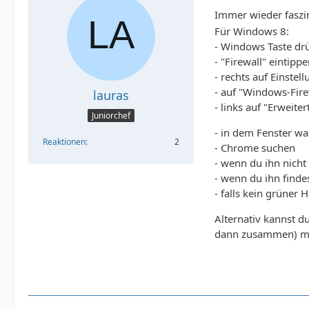
Immer wieder faszi
Für Windows 8:
- Windows Taste dr
- "Firewall" eintipp
- rechts auf Einste
- auf "Windows-Fire
lauras
- links auf "Erweite
Juniorchef
- in dem Fenster wa
Reaktionen
2
- Chrome suchen
- wenn du ihn nicht 
- wenn du ihn finde
- falls kein grüner 
Alternativ kannst d
dann zusammen) ma