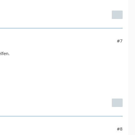
#7
lfen.
#8