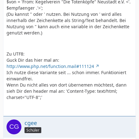
$von = 'From: Kegelverein "Die Totenköpfe" Neustadt e.V. <'.
$empfaenger .'>';
(Du kannst " oder ' nutzen. Bei Nutzung von ' wird alles
innerhalb der Zeichenkette als String/Text behandelt. Bei
Nutzung von " kann auch eine variable in der Zeichenkette
genutzt werden.)
Zu UTF8:
Guck Dir das hier mal an:
?>
http://www.php.net/function.mail#111124
Ich nutze diese Variante seit ... schon immer. Funktioniert
einwandfrei.
Wenn Du nicht alles von dort übernemen möchtest, dann
sieh Dir den header mal an: 'Content-Type: text/html;
charset="UTF-8";'
cgee
Schüler