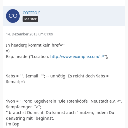
cottton
Meister
14. Dezember 2013 um 01:09
In header() kommt kein href=""
=)
Bsp: header("Location:
http://www.example.com/
");
$abs = "". $email .""; -- unnötig. Es reicht doch $abs =
$email; =)
$von = "From: Kegelverein ''Die Totenköpfe'' Neustadt e.V. <".
$empfaenger .">";
'' brauchst Du nicht. Du kannst auch " nutzen, indem Du
denString mit ' beginnst.
Im Bsp: