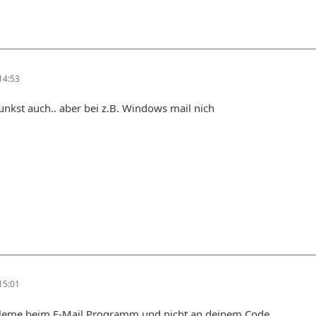
14:53
unkst auch.. aber bei z.B. Windows mail nich
15:01
leme beim E-Mail Programm und nicht an deinem Code.