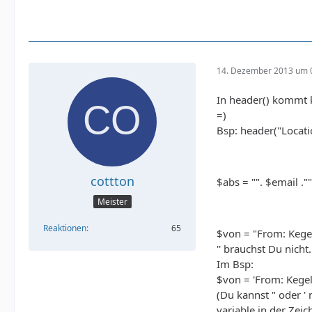
14. Dezember 2013 um 
In header() kommt k
=)
Bsp: header("Locat
cottton
$abs = "". $email ."
Meister
Reaktionen
65
$von = "From: Kegel
'' brauchst Du nich
Im Bsp:
$von = 'From: Kegel
(Du kannst " oder '
variable in der Zei