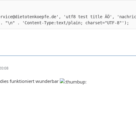
ervice@dietotenkoepfe.de', 'utf8 test title ÄÖ', 'nachri
 . "\n" . 'Content-Type:text/plain; charset="UTF-8"');
20:08
, dies funktioniert wunderbar