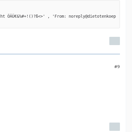
cht ÖÄÜ€&%#+!()?ß<>' , 'From: noreply@dietotenkoep
#9