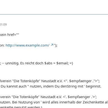
01:09
ein href=""
ion:
http://www.example.com/
");
"; -- unnötig. Es reicht doch $abs = $email; =)
verein ''Die Totenköpfe'' Neustadt e.V. <". $empfaenger .">";
t. Du kannst auch " nutzen, indem Du denString mit ' beginnst.
verein "Die Totenköpfe" Neustadt e.V. <'. $empfaenger .'>';
 nutzen. Bei Nutzung von ' wird alles innerhalb der Zeichenkette a
chenkette genutzt werden.)