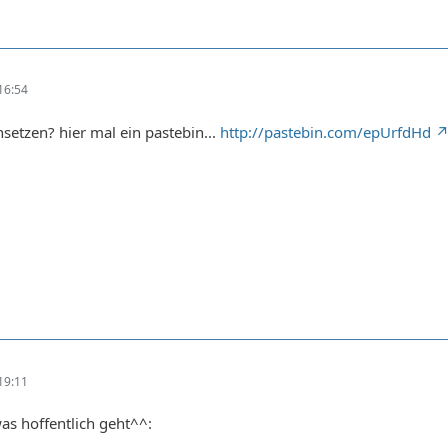
16:54
setzen? hier mal ein pastebin...
http://pastebin.com/epUrfdHd
19:11
was hoffentlich geht^^: