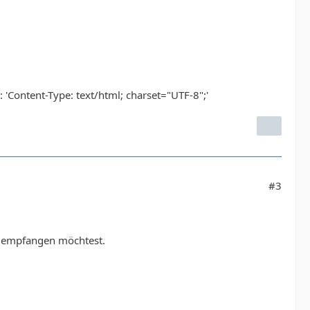
'Content-Type: text/html; charset="UTF-8";'
#3
-8 empfangen möchtest.