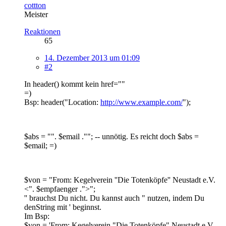
cottton
Meister
Reaktionen
65
14. Dezember 2013 um 01:09
#2
In header() kommt kein href=""
=)
Bsp: header("Location:
http://www.example.com/
");
$abs = "". $email .""; -- unnötig. Es reicht doch $abs =
$email; =)
$von = "From: Kegelverein ''Die Totenköpfe'' Neustadt e.V.
<". $empfaenger .">";
'' brauchst Du nicht. Du kannst auch " nutzen, indem Du
denString mit ' beginnst.
Im Bsp:
$von = 'From: Kegelverein "Die Totenköpfe" Neustadt e.V.