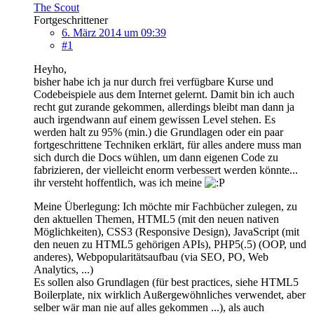
The Scout
Fortgeschrittener
6. März 2014 um 09:39
#1
Heyho,
bisher habe ich ja nur durch frei verfügbare Kurse und
Codebeispiele aus dem Internet gelernt. Damit bin ich auch
recht gut zurande gekommen, allerdings bleibt man dann ja
auch irgendwann auf einem gewissen Level stehen. Es
werden halt zu 95% (min.) die Grundlagen oder ein paar
fortgeschrittene Techniken erklärt, für alles andere muss man
sich durch die Docs wühlen, um dann eigenen Code zu
fabrizieren, der vielleicht enorm verbessert werden könnte...
ihr versteht hoffentlich, was ich meine
Meine Überlegung: Ich möchte mir Fachbücher zulegen, zu
den aktuellen Themen, HTML5 (mit den neuen nativen
Möglichkeiten), CSS3 (Responsive Design), JavaScript (mit
den neuen zu HTML5 gehörigen APIs), PHP5(.5) (OOP, und
anderes), Webpopularitätsaufbau (via SEO, PO, Web
Analytics, ...)
Es sollen also Grundlagen (für best practices, siehe HTML5
Boilerplate, nix wirklich Außergewöhnliches verwendet, aber
selber wär man nie auf alles gekommen ...), als auch