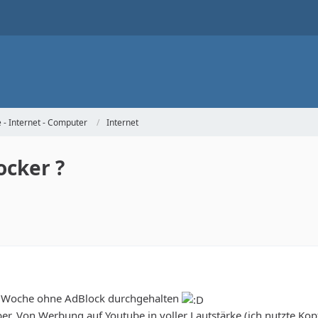
- Internet - Computer
Internet
ocker ?
 1 Woche ohne AdBlock durchgehalten
 aber. Von Werbung auf Youtube in voller Lautstärke (ich nutzte K