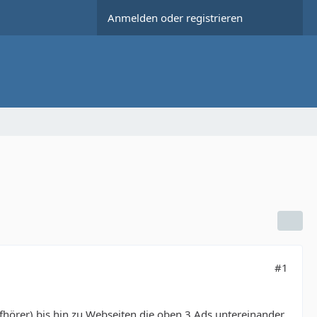
Anmelden oder registrieren
#1
opfhörer) bis hin zu Webseiten die oben 3 Ads untereinander