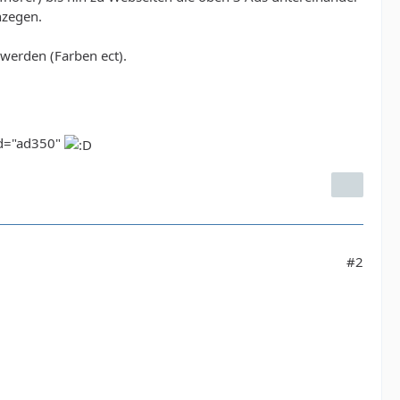
nzegen.
werden (Farben ect).
id="ad350"
#2