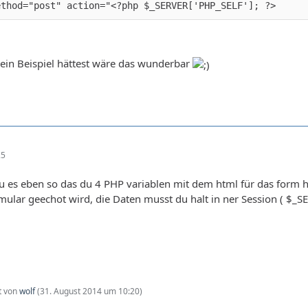
ethod="post" action="<?php $_SERVER['PHP_SELF']; ?>
ein Beispiel hättest wäre das wunderbar
25
u es eben so das du 4 PHP variablen mit dem html für das form
rmular geechot wird, die Daten musst du halt in ner Session ( $_S
zt von
wolf
(
31. August 2014 um 10:20
)