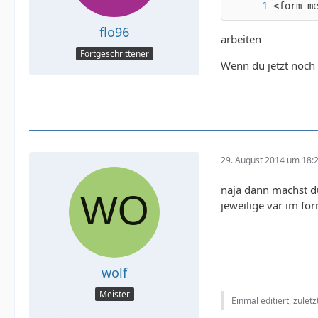
<form m
flo96
arbeiten
Fortgeschrittener
Wenn du jetzt noch 
29. August 2014 um 18:
naja dann machst d
jeweilige var im fo
wolf
Meister
Einmal editiert, zulet