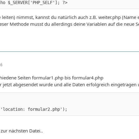
cho $_SERVER['PHP_SELF']; ?>
te leiten) nimmst, kannst du natürlich auch z.B. weiter.php (Name
 dieser Methode musst du allerdings deine Variablen auf die neue S
26
chiedene Seiten formular1.php bis formular4.php
jetzt abgesendet wurde und alle Daten erfolgreich eingetragen 
 'location: formular2.php');
 zur nächsten Datei..