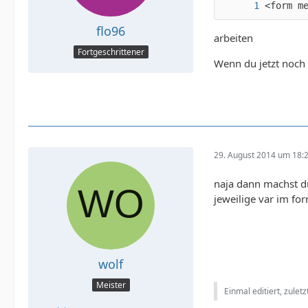
<form m
flo96
arbeiten
Fortgeschrittener
Wenn du jetzt noch 
29. August 2014 um 18:
naja dann machst d
jeweilige var im fo
wolf
Meister
Einmal editiert, zulet