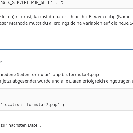
cho $_SERVER['PHP_SELF']; ?>
te leiten) nimmst, kannst du natürlich auch z.B. weiter.php (Name
 dieser Methode musst du allerdings deine Variablen auf die neue S
26
chiedene Seiten formular1.php bis formular4.php
jetzt abgesendet wurde und alle Daten erfolgreich eingetragen 
 'location: formular2.php');
 zur nächsten Datei..