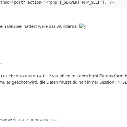
ethod="post" action="<?php $_SERVER['PHP_SELF']; ?>
ein Beispiel hättest wäre das wunderbar
25
u es eben so das du 4 PHP variablen mit dem html für das form
rmular geechot wird, die Daten musst du halt in ner Session ( $_S
zt von
wolf
(
31. August 2014 um 10:20
)