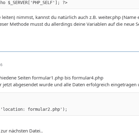
cho $_SERVER['PHP_SELF']; ?>
te leiten) nimmst, kannst du natürlich auch z.B. weiter.php (Name
 dieser Methode musst du allerdings deine Variablen auf die neue S
26
chiedene Seiten formular1.php bis formular4.php
jetzt abgesendet wurde und alle Daten erfolgreich eingetragen 
 'location: formular2.php');
 zur nächsten Datei..