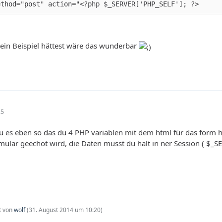
ethod="post" action="<?php $_SERVER['PHP_SELF']; ?>
ein Beispiel hättest wäre das wunderbar
25
u es eben so das du 4 PHP variablen mit dem html für das form
rmular geechot wird, die Daten musst du halt in ner Session ( $_S
zt von
wolf
(
31. August 2014 um 10:20
)