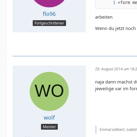
<form m
flo96
arbeiten
Fortgeschrittener
Wenn du jetzt noch 
29. August 2014 um 18:
naja dann machst d
jeweilige var im fo
wolf
Meister
Einmal editiert, zulet