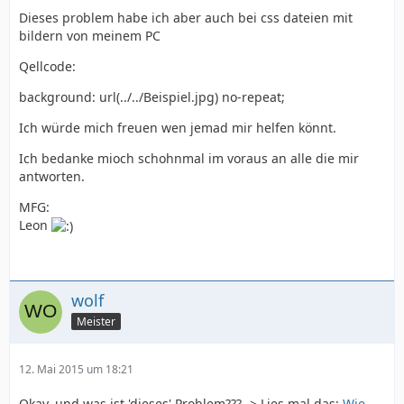
Dieses problem habe ich aber auch bei css dateien mit
bildern von meinem PC
Qellcode:
background: url(../../Beispiel.jpg) no-repeat;
Ich würde mich freuen wen jemad mir helfen könnt.
Ich bedanke mioch schohnmal im voraus an alle die mir
antworten.
MFG:
Leon
wolf
Meister
12. Mai 2015 um 18:21
Okay, und was ist 'dieses' Problem??? -> Lies mal das:
Wie