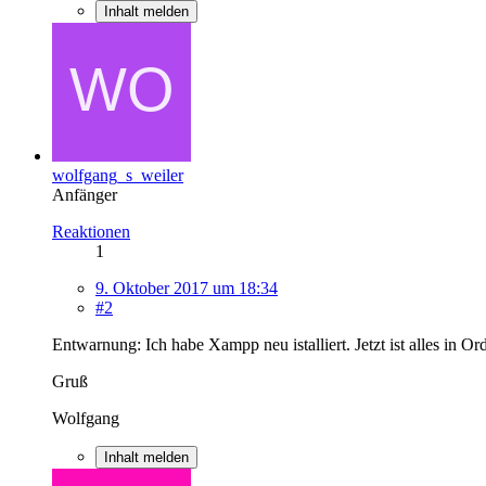
Inhalt melden
wolfgang_s_weiler
Anfänger
Reaktionen
1
9. Oktober 2017 um 18:34
#2
Entwarnung: Ich habe Xampp neu istalliert. Jetzt ist alles in O
Gruß
Wolfgang
Inhalt melden