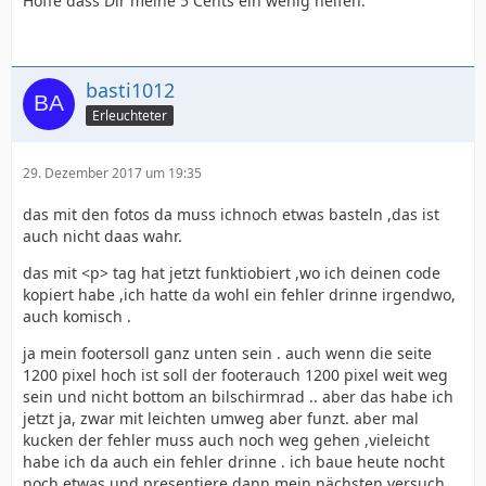
Hoffe dass Dir meine 5 Cents ein wenig helfen.
</body>
basti1012
Erleuchteter
29. Dezember 2017 um 19:35
das mit den fotos da muss ichnoch etwas basteln ,das ist
auch nicht daas wahr.
das mit <p> tag hat jetzt funktiobiert ,wo ich deinen code
kopiert habe ,ich hatte da wohl ein fehler drinne irgendwo,
auch komisch .
ja mein footersoll ganz unten sein . auch wenn die seite
1200 pixel hoch ist soll der footerauch 1200 pixel weit weg
sein und nicht bottom an bilschirmrad .. aber das habe ich
jetzt ja, zwar mit leichten umweg aber funzt. aber mal
kucken der fehler muss auch noch weg gehen ,vieleicht
habe ich da auch ein fehler drinne . ich baue heute nocht
noch etwas und presentiere dann mein nächsten versuch .