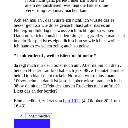
Noch nicht ganz perfekt, aber ich wollte vor
allem demonstrieren, wie man die Bilder ohne
Verzerrung responsiv machen kann.
Ach seh mal an . das wusste ich nicht. ich wusste das es
besser geht ,so wie du es gemacht hast ,aber das es an
Hintergrundbild lag das wusste ich nicht . gut zu wissen.
Dann nutze ich demnächst den <img> tag ,weil wie man sieht
in dein Beispiel ist es eigentlich schon so wie ich es wollte.
Ich hatte es zwischen zeitig auch so gelöst .
* Link entfernt , weil existiert nicht mehr *
da regt mich nur der Footer noch auf. Aber da bin ich dran .
bei den Header Laufbild habe ich jetzt 98vw benutzt damit es
beim Durchlauf nicht ruckelt. Normalerweise muss man ja
100vw nehmen damit ist ja so ist ,aber wieso brauche ich da
98vw damit der Effekt des kurzen Ruckelns nicht auftritt??
Liegt das an der border?
Einmal editiert, zuletzt von
basti1012
(
4. Oktober 2021 um
16:43
)
Inhalt melden