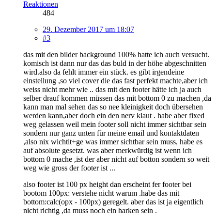
Reaktionen
484
29. Dezember 2017 um 18:07
#3
das mit den bilder background 100% hatte ich auch versucht.
komisch ist dann nur das das buld in der höhe abgeschnitten
wird.also da fehlt immer ein stück. es gibt irgendeine
einstellung ,so viel cover die das fast perfekt machte,aber ich
weiss nicht mehr wie .. das mit den footer hätte ich ja auch
selber drauf kommen müssen das mit bottom 0 zu machen ,da
kann man mal sehen das so nee kleinigkeit doch übersehen
werden kann,aber doch ein den nerv klaut . habe aber fixed
weg gelassen weil mein footer soll nicht immer sichtbar sein
sondern nur ganz unten für meine email und kontaktdaten
,also nix wichtit+ge was immer sichtbar sein muss, habe es
auf absolute gesetzt. was aber merkwürdig ist wenn ich
bottom 0 mache ,ist der aber nicht auf botton sondern so weit
weg wie gross der footer ist ...
also footer ist 100 px height dan erscheint fer footer bei
bootom 100px: verstehe nicht warum .habe das mit
bottom:calc(opx - 100px) geregelt. aber das ist ja eigentlich
nicht richtig ,da muss noch ein harken sein .