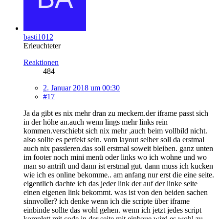
basti1012
Erleuchteter
Reaktionen
484
2. Januar 2018 um 00:30
#17
Ja da gibt es nix mehr dran zu meckern.der iframe passt sich
in der höhe an.auch wenn lings mehr links rein
kommen.verschiebt sich nix mehr ,auch beim vollbild nicht.
also sollte es perfekt sein. vom layout selber soll da erstmal
auch nix passieren.das soll erstmal soweit bleiben. ganz unten
im footer noch mini menü oder links wo ich wohne und wo
man so antrift und dann ist erstmal gut. dann muss ich kucken
wie ich es online bekomme.. am anfang nur erst die eine seite.
eigentlich dachte ich das jeder link der auf der linke seite
einen eigenen link bekommt. was ist von den beiden sachen
sinnvoller? ich denke wenn ich die scripte über iframe
einbinde sollte das wohl gehen. wenn ich jetzt jedes script
komplett mit code in der seite mit einbaue wird es wohl zu