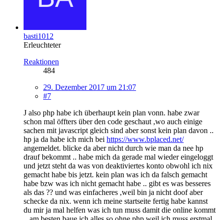
basti1012
Erleuchteter
Reaktionen
484
29. Dezember 2017 um 21:07
#7
J also php habe ich überhaupt kein plan vonn. habe zwar
schon mal öffters über den code geschaut ,wo auch einige
sachen mit javascript gleich sind aber sonst kein plan davon ..
hp ja da habe ich mich bei
https://www.bplaced.net/
angemeldet. blicke da aber nicht durch wie man da nee hp
drauf bekommt .. habe mich da gerade mal wieder eingeloggt
und jetzt steht da was von deaktiviertes konto obwohl ich nix
gemacht habe bis jetzt. kein plan was ich da falsch gemacht
habe bzw was ich nicht gemacht habe .. gibt es was besseres
als das ?? und was einfacheres ,weil bin ja nicht doof aber
schecke da nix. wenn ich meine startseite fertig habe kannst
du mir ja mal helfen was ich tun muss damit die online kommt
.. am besten baue ich alles so ohne php weil ich muss erstmal