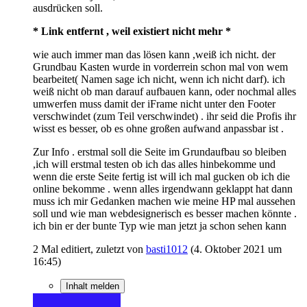
ausdrücken soll.
* Link entfernt , weil existiert nicht mehr *
wie auch immer man das lösen kann ,weiß ich nicht. der
Grundbau Kasten wurde in vorderrein schon mal von wem
bearbeitet( Namen sage ich nicht, wenn ich nicht darf). ich
weiß nicht ob man darauf aufbauen kann, oder nochmal alles
umwerfen muss damit der iFrame nicht unter den Footer
verschwindet (zum Teil verschwindet) . ihr seid die Profis ihr
wisst es besser, ob es ohne großen aufwand anpassbar ist .
Zur Info . erstmal soll die Seite im Grundaufbau so bleiben
,ich will erstmal testen ob ich das alles hinbekomme und
wenn die erste Seite fertig ist will ich mal gucken ob ich die
online bekomme . wenn alles irgendwann geklappt hat dann
muss ich mir Gedanken machen wie meine HP mal aussehen
soll und wie man webdesignerisch es besser machen könnte .
ich bin er der bunte Typ wie man jetzt ja schon sehen kann
2 Mal editiert, zuletzt von
basti1012
(
4. Oktober 2021 um
16:45
)
Inhalt melden