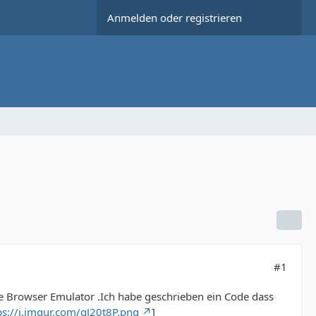
Anmelden oder registrieren
#1
le Browser Emulator .Ich habe geschrieben ein Code dass
ps://i.imgur.com/qJ20t8P.png
]