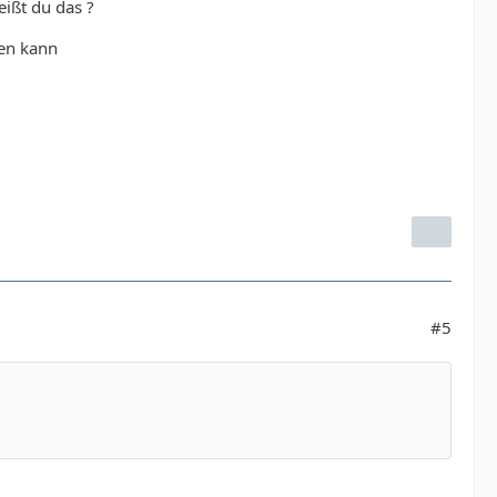
ißt du das ?
fen kann
#5