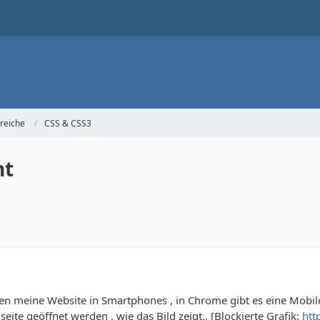
reiche
CSS & CSS3
ht
ten meine Website in Smartphones , in Chrome gibt es eine Mobi
 seite geöffnet werden , wie das Bild zeigt.. [Blockierte Grafik:
htt