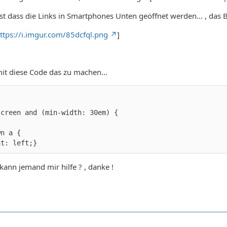
st dass die Links in Smartphones Unten geöffnet werden... , das B
ttps://i.imgur.com/85dcfql.png
]
mit diese Code das zu machen…
at: left;}
 kann jemand mir hilfe ? , danke !