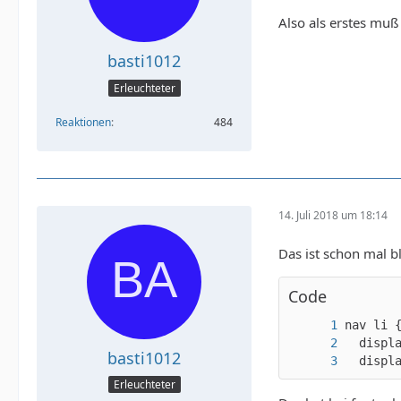
Also als erstes mu
basti1012
Erleuchteter
Reaktionen
484
14. Juli 2018 um 18:14
Das ist schon mal b
Code
basti1012
  displ
Erleuchteter