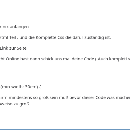
r nix anfangen
ml Teil . und die Komplette Css die dafür zuständig ist.
ink zur Seite.
cht Online hast dann schick uns mal deine Code ( Auch komplett 
(min-width: 30em) {
hirm mindestens so groß sein muß bevor dieser Code was machen 
oweiso zu groß