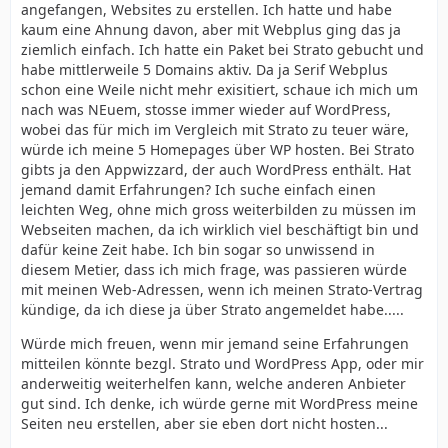
angefangen, Websites zu erstellen. Ich hatte und habe
kaum eine Ahnung davon, aber mit Webplus ging das ja
ziemlich einfach. Ich hatte ein Paket bei Strato gebucht und
habe mittlerweile 5 Domains aktiv. Da ja Serif Webplus
schon eine Weile nicht mehr exisitiert, schaue ich mich um
nach was NEuem, stosse immer wieder auf WordPress,
wobei das für mich im Vergleich mit Strato zu teuer wäre,
würde ich meine 5 Homepages über WP hosten. Bei Strato
gibts ja den Appwizzard, der auch WordPress enthält. Hat
jemand damit Erfahrungen? Ich suche einfach einen
leichten Weg, ohne mich gross weiterbilden zu müssen im
Webseiten machen, da ich wirklich viel beschäftigt bin und
dafür keine Zeit habe. Ich bin sogar so unwissend in
diesem Metier, dass ich mich frage, was passieren würde
mit meinen Web-Adressen, wenn ich meinen Strato-Vertrag
kündige, da ich diese ja über Strato angemeldet habe.....
Würde mich freuen, wenn mir jemand seine Erfahrungen
mitteilen könnte bezgl. Strato und WordPress App, oder mir
anderweitig weiterhelfen kann, welche anderen Anbieter
gut sind. Ich denke, ich würde gerne mit WordPress meine
Seiten neu erstellen, aber sie eben dort nicht hosten...