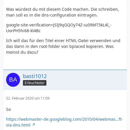
Was würdest du mit diesem Code machen. Die schreiben,
man soll es in die dns-configuration eintragen.
google-site-verification=JSIJ9qGQOy74Z-iu09MT5kL4I_-
UorPH5hi68-kl4Bc
Ich will das für den Titel einer HTML-Datei verwenden und
das dann in den root-folder von bplaced kopieren. Was
meinst du dazu?
basti1012
Erleuchteter
22. Februar 2020 um 11:09
So
https://webmaster-de.googleblog.com/2010/04/webmas…ft-
via-dns.html