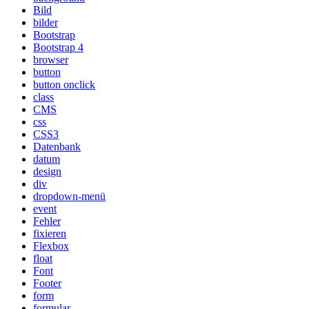
Bild
bilder
Bootstrap
Bootstrap 4
browser
button
button onclick
class
CMS
css
CSS3
Datenbank
datum
design
div
dropdown-menü
event
Fehler
fixieren
Flexbox
float
Font
Footer
form
formular