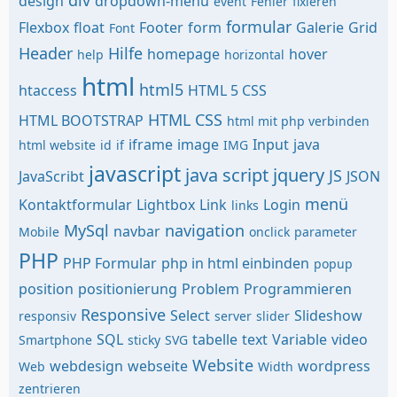
div
design
dropdown-menü
event
Fehler
fixieren
formular
Flexbox
float
Footer
form
Galerie
Grid
Font
Header
Hilfe
homepage
hover
help
horizontal
html
html5
htaccess
HTML 5 CSS
HTML CSS
HTML BOOTSTRAP
html mit php verbinden
iframe
image
Input
java
html website
id
if
IMG
javascript
java script
jquery
JS
JavaScribt
JSON
menü
Kontaktformular
Lightbox
Link
Login
links
MySql
navigation
navbar
Mobile
onclick
parameter
PHP
PHP Formular
php in html einbinden
popup
position
positionierung
Problem
Programmieren
Responsive
Select
Slideshow
responsiv
server
slider
SQL
tabelle
text
Variable
video
Smartphone
sticky
SVG
Website
webdesign
webseite
wordpress
Web
Width
zentrieren