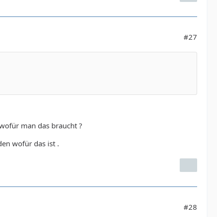
#27
t wofür man das braucht ?
en wofür das ist .
#28