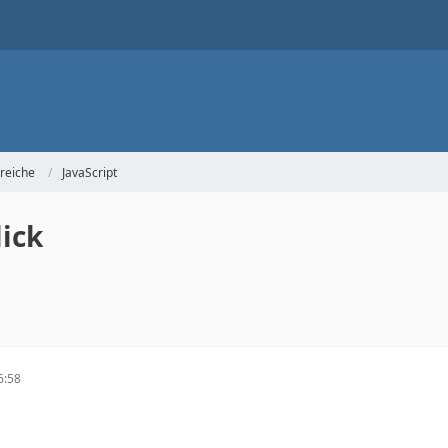
reiche
JavaScript
lick
6:58