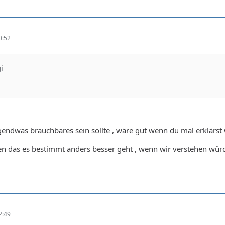
0:52
i
rgendwas brauchbares sein sollte , wäre gut wenn du mal erklärs
en das es bestimmt anders besser geht , wenn wir verstehen würd
2:49