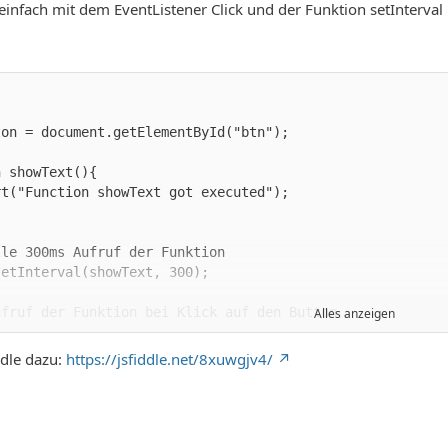
 einfach mit dem EventListener Click und der Funktion setInterval 
Alles anzeigen
addEventListener("click", showText);
ddle dazu:
https://jsfiddle.net/8xuwgjv4/