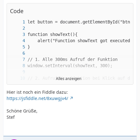
Code
Alles anzeigen
button.addEventListener("click", showText);
Hier ist noch ein Fiddle dazu:
https://jsfiddle.net/8xuwgjv4/
Schöne Grüße,
Stef