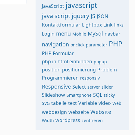
javascript
JavaScribt
java script
jquery
JS
JSON
Kontaktformular
Lightbox
Link
links
menü
MySql
Login
navbar
Mobile
PHP
navigation
onclick
parameter
PHP Formular
php in html einbinden
popup
position
positionierung
Problem
Programmieren
responsiv
Responsive
Select
server
slider
Slideshow
SQL
Smartphone
sticky
tabelle
text
Variable
video
SVG
Web
Website
webdesign
webseite
wordpress
Width
zentrieren