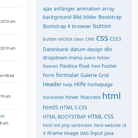
ajax
anfänger
animation
array
background
Bild
bilder
Bootstrap
 2019 um
button
Bootstrap 4
browser
css
CSS3
button onclick
class
CMS
div
 2019 um
Datenbank
datum
design
dropdown-menü
event
Fehler
Flexbox
float
Footer
fixieren
Font
formular
form
Galerie
Grid
um 08:44
Header
Hilfe
homepage
help
html
019 um
hover
htaccess
horizontal
html5
HTML 5 CSS
um
HTML CSS
HTML BOOTSTRAP
18 um
html mit php verbinden
html website
id
iframe
image
Input
java
if
IMG