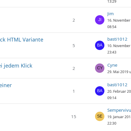
13:29
Jim
2
16. November
08:54
ick HTML Variante
basti1012
5
10. November
23:43
ei jedem Klick
Cyne
2
29. Mai 2019 
einer
basti1012
1
20. Februar 2
09:14
Semperviv
15
19. Januar 20
22:30