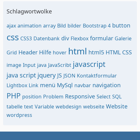
Schlagwortwolke
button
ajax
animation
array
Bild
bilder
Bootstrap 4
css
div
formular
CSS3
Datenbank
Flexbox
Galerie
html
Header
Hilfe
html5
HTML CSS
Grid
hover
javascript
image
Input
java
JavaScribt
java script
jquery
JS
JSON
Kontaktformular
menü
MySql
navigation
Lightbox
Link
navbar
PHP
Responsive
position
Problem
Select
SQL
Website
tabelle
text
Variable
webdesign
webseite
wordpress