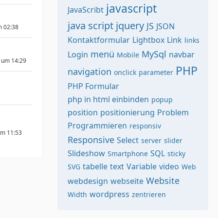
javascript
JavaScribt
java script
jquery
JS
JSON
m 02:38
Kontaktformular
Lightbox
Link
links
menü
MySql
Login
navbar
Mobile
 um 14:29
PHP
navigation
onclick
parameter
PHP Formular
php in html einbinden
popup
position
positionierung
Problem
Programmieren
responsiv
um 11:53
Responsive
Select
server
slider
Slideshow
SQL
Smartphone
sticky
tabelle
text
Variable
video
SVG
Web
Website
webdesign
webseite
wordpress
Width
zentrieren