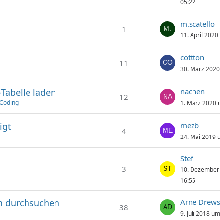
05:22
m.scatello
1
11. April 2020
cottton
11
30. März 2020
-Tabelle laden
nachen
12
Coding
1. März 2020 
igt
mezb
4
24. Mai 2019 
Stef
3
10. Dezember
16:55
ln durchsuchen
Arne Drews
38
9. Juli 2018 u