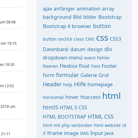
ajax
anfänger
animation
array
background
Bild
bilder
Bootstrap
 um 08:48
button
Bootstrap 4
browser
css
CSS3
button onclick
class
CMS
 um 18:16
div
Datenbank
datum
design
dropdown-menü
event
Fehler
um 18:30
Flexbox
float
Footer
fixieren
Font
formular
form
Galerie
Grid
Header
Hilfe
homepage
help
um 12:02
html
hover
htaccess
horizontal
html5
 2018 um
HTML 5 CSS
HTML CSS
HTML BOOTSTRAP
html mit php verbinden
html website
id
iframe
image
Input
java
if
IMG
m 21:11