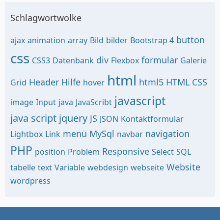
Schlagwortwolke
button
ajax
animation
array
Bild
bilder
Bootstrap 4
css
div
formular
CSS3
Datenbank
Flexbox
Galerie
html
Header
Hilfe
html5
HTML CSS
Grid
hover
javascript
image
Input
java
JavaScribt
java script
jquery
JS
JSON
Kontaktformular
menü
MySql
navigation
Lightbox
Link
navbar
PHP
Responsive
position
Problem
Select
SQL
Website
tabelle
text
Variable
webdesign
webseite
wordpress