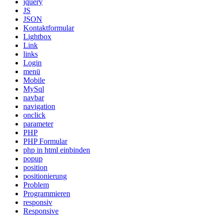
jquery
JS
JSON
Kontaktformular
Lightbox
Link
links
Login
menü
Mobile
MySql
navbar
navigation
onclick
parameter
PHP
PHP Formular
php in html einbinden
popup
position
positionierung
Problem
Programmieren
responsiv
Responsive