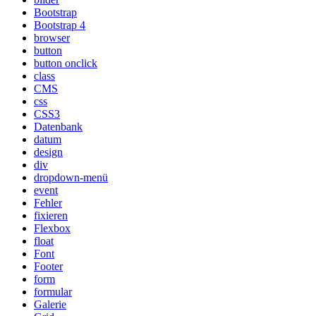
Bootstrap
Bootstrap 4
browser
button
button onclick
class
CMS
css
CSS3
Datenbank
datum
design
div
dropdown-menü
event
Fehler
fixieren
Flexbox
float
Font
Footer
form
formular
Galerie