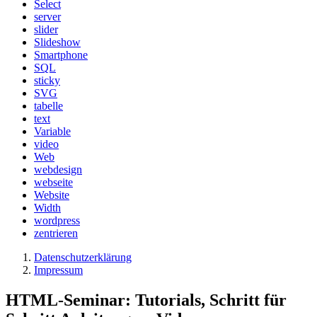
Select
server
slider
Slideshow
Smartphone
SQL
sticky
SVG
tabelle
text
Variable
video
Web
webdesign
webseite
Website
Width
wordpress
zentrieren
Datenschutzerklärung
Impressum
HTML-Seminar: Tutorials, Schritt für