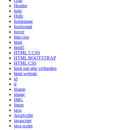
Grid
Header
help
Hilfe
homepage
horizontal
hover
htaccess
html
html5
HTML 5 CSS
HTML BOOTSTRAP
HTML CSS
html mit php verbinden
html website
id
if
iframe
image
IMG
Input
java
JavaScribt
javascript
java script