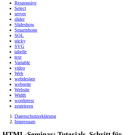
Responsive
Select
server
slider
Slideshow
Smartphone
SQL
sticky
SVG
tabelle
text
Variable
video
Web
webdesign
webseite
Website
Width
wordpress
zentrieren
Datenschutzerklärung
Impressum
HTML-Seminar: Tutorials, Schritt für