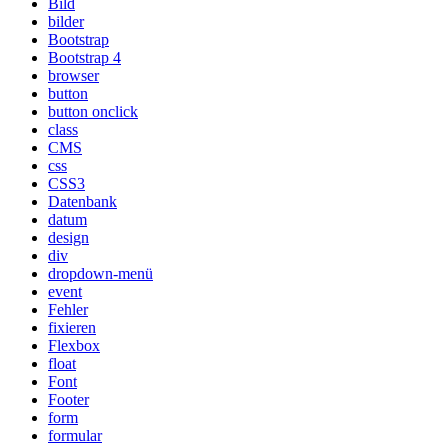
Bild
bilder
Bootstrap
Bootstrap 4
browser
button
button onclick
class
CMS
css
CSS3
Datenbank
datum
design
div
dropdown-menü
event
Fehler
fixieren
Flexbox
float
Font
Footer
form
formular