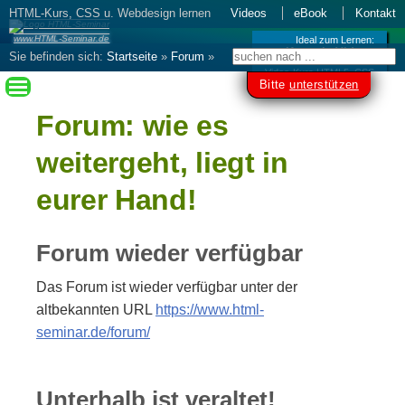
HTML-Kurs, CSS u. Webdesign lernen
Videos
eBook
Kontakt
www.HTML-Seminar.de
Ideal zum Lernen:
Kurs als Videos
Sie befinden sich:
Startseite
»
Forum
»
Video-Kurs HTML5, CSS
Forum: wie es weitergeht liegt in euer
Bitte
unterstützen
Hand!
Forum: wie es
weitergeht, liegt in
eurer Hand!
Forum wieder verfügbar
Das Forum ist wieder verfügbar unter der
altbekannten URL
https://www.html-
seminar.de/forum/
Unterhalb ist veraltet!