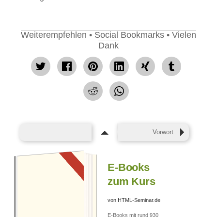
Weiterempfehlen • Social Bookmarks • Vielen
Dank
tweet
Facebook
pin
mitteilen
teilen
teilen
teilen
it
teilen
Vorwort
E-Books
zum Kurs
von HTML-Seminar.de
E-BOOKS KAUFEN
E-Books mit rund 930